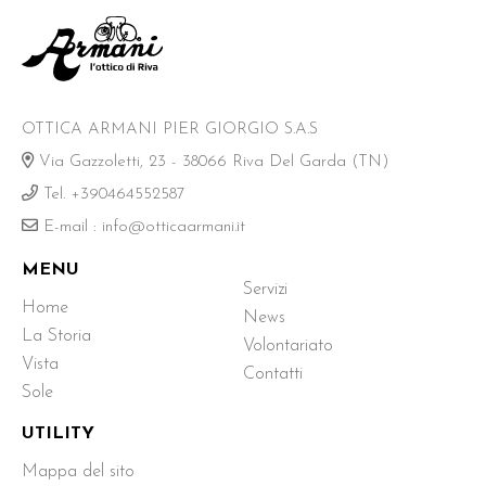
OTTICA ARMANI PIER GIORGIO S.A.S
Via Gazzoletti, 23 - 38066 Riva Del Garda (TN)
Tel. +390464552587
E-mail : info@otticaarmani.it
MENU
Servizi
Home
(Pagina corrente)
News
La Storia
Volontariato
Vista
Contatti
Sole
UTILITY
Mappa del sito