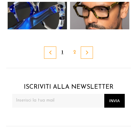
First
Last
1
2
ISCRIVITI ALLA NEWSLETTER
INVIA