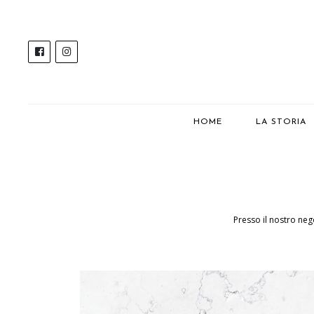
VISTA
Scopri tutti i nostri occhiali da vista!
HOME
LA STORIA
Presso il nostro nego