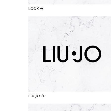
LOOK
LIU JO