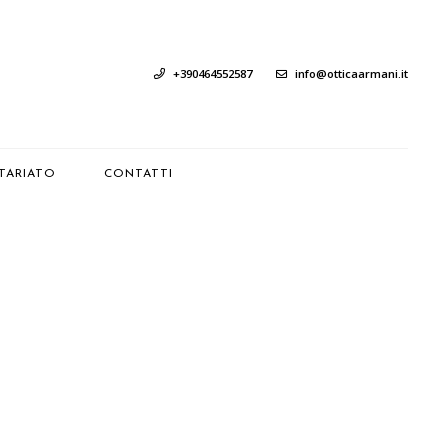
+390464552587
info@otticaarmani.it
ENTE)
TARIATO
CONTATTI