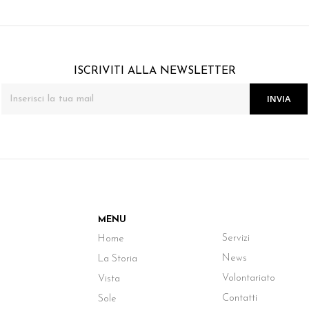
ISCRIVITI ALLA NEWSLETTER
INVIA
MENU
Servizi
Home
(Pagina corren
News
La Storia
Volontariato
Vista
Contatti
Sole